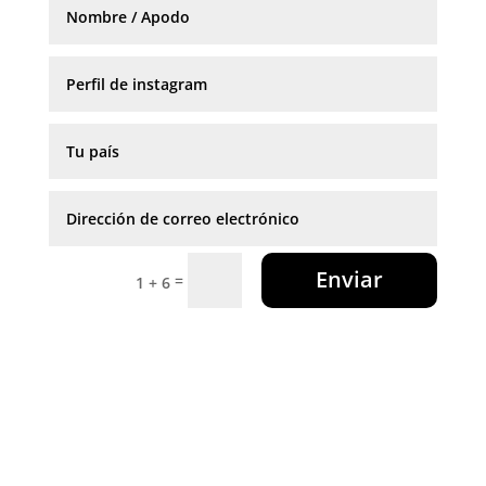
Enviar
=
1 + 6