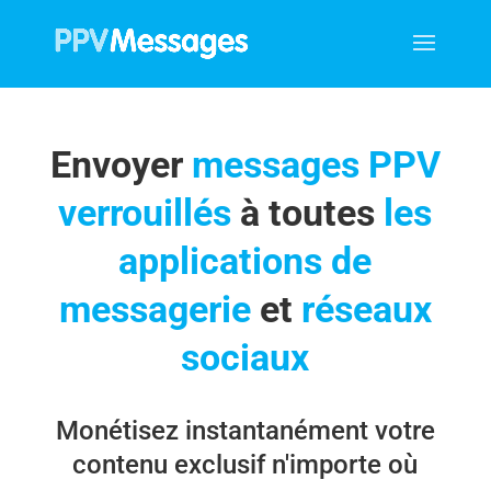
Envoyer
messages PPV
verrouillés
à toutes
les
applications de
messagerie
et
réseaux
sociaux
Monétisez instantanément votre
contenu exclusif n'importe où