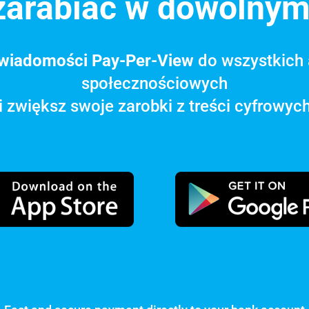
 zarabiać w dowolnym
wiadomości Pay-Per-View
do wszystkich a
społecznościowych
i zwiększ swoje zarobki z treści cyfrowyc