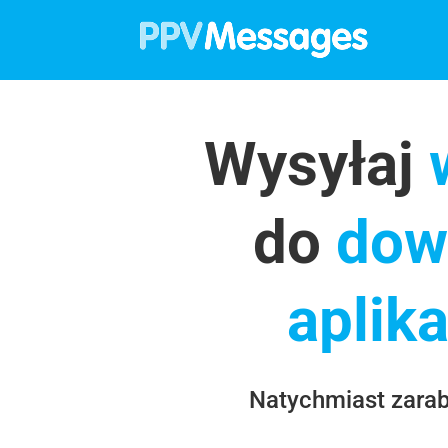
Wysyłaj
w
do
dow
aplik
Natychmiast zarab