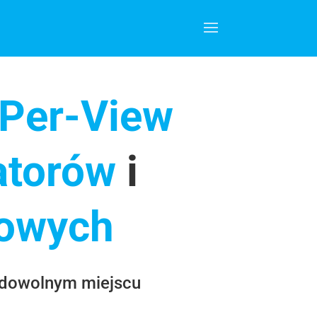
Per-View
atorów
i
iowych
w dowolnym miejscu