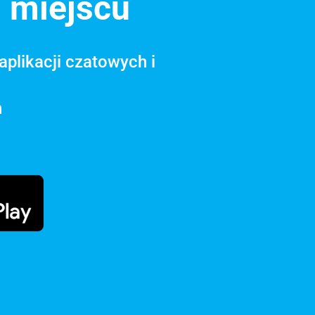
 miejscu
plikacji czatowych i
h