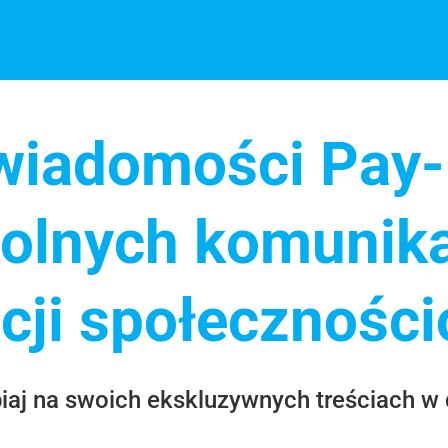
iadomości Pay-
olnych komunik
acji społecznośc
iaj na swoich ekskluzywnych treściach 